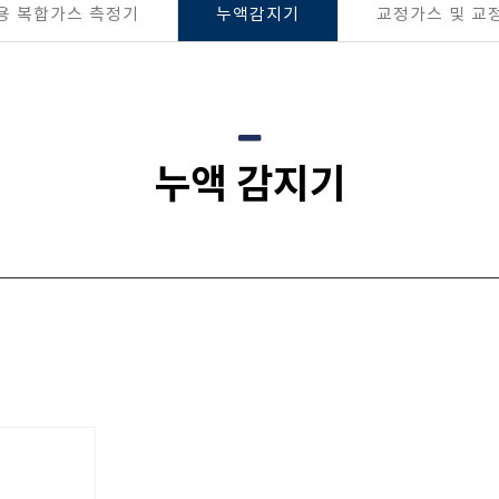
용 복합가스 측정기
누액감지기
교정가스 및 교
누액 감지기